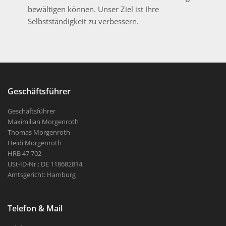
bewältigen können. Unser Ziel ist Ihre
Selbstständigkeit zu verbessern.
Geschäftsführer
Geschäftsführer
Maximilian Morgenroth
Thomas Morgenroth
Heidi Morgenroth
HRB 47 702
USt-ID-Nr.: DE 118682814
Amtsgericht: Hamburg
Telefon & Mail