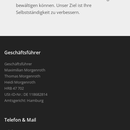
bewältigen können. Unser Ziel ist Ihre
Selbstständigkeit zu verbessern.
Geschäftsführer
Geschäftsführer
Maximilian Morgenroth
Thomas Morgenroth
Heidi Morgenroth
HRB 47 702
USt-ID-Nr.: DE 118682814
Amtsgericht: Hamburg
Telefon & Mail